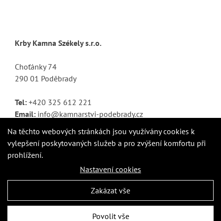
Krby Kamna Székely s.r.o.
Choťánky 74
290 01 Poděbrady
Tel:
+420 325 612 221
Email:
info@kamnarstvi-podebrady.cz
Na těchto webových stránkách jsou využívány cookies k
vylepšení poskytovaných služeb a pro zvýšení komfortu při
prohlížení.
Nastavení cookies
Zakázat vše
Povolit vše
© Krby Kamna Székely s.r.o. | Vytvořeno digitální agenturou
4WORKS